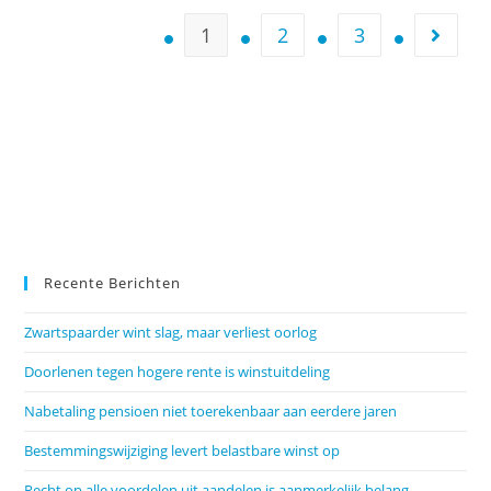
1
2
3
Recente Berichten
Zwartspaarder wint slag, maar verliest oorlog
Doorlenen tegen hogere rente is winstuitdeling
Nabetaling pensioen niet toerekenbaar aan eerdere jaren
Bestemmingswijziging levert belastbare winst op
Recht op alle voordelen uit aandelen is aanmerkelijk belang