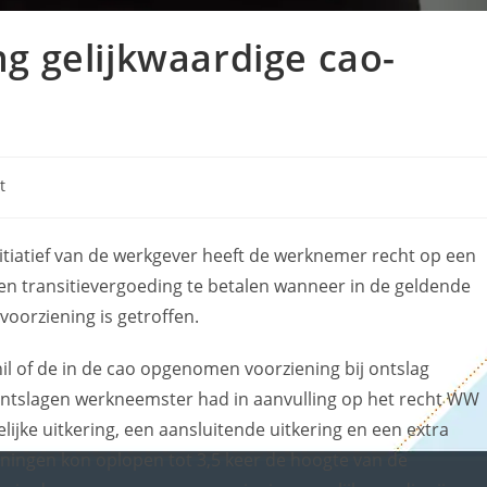
ng gelijkwaardige cao-
t
itiatief van de werkgever heeft de werknemer recht op een
en transitievergoeding te betalen wanneer in de geldende
voorziening is getroffen.
l of de in de cao opgenomen voorziening bij ontslag
 ontslagen werkneemster had in aanvulling op het recht WW
jke uitkering, een aansluitende uitkering en een extra
ieningen kon oplopen tot 3,5 keer de hoogte van de