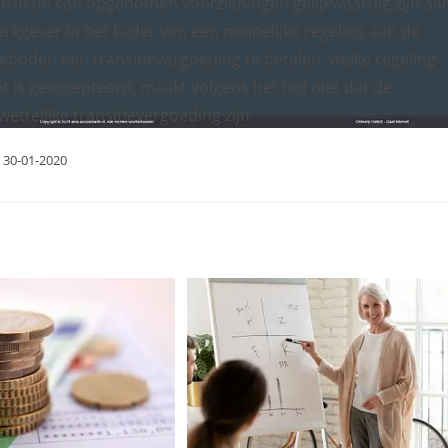
de in de cao opgenomen voorzieningen gelijkwaardig zijn aa
werkgever in het kader van een minnelijke regeling aan de
eboden een transitievergoeding te betalen, welke regeling
t is geaccepteerd, maakt volgens het hof niet dat de
ettelijke transitievergoeding zijn.
 30-01-2020