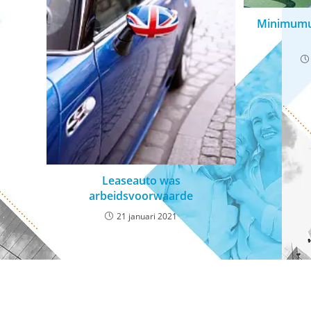
Minimumuu
Leaseauto was
arbeidsvoorwaarde
21 januari 2021