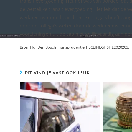
transitievergoeding. Het hof was van oordeel dat 
de wettelijke transitievergoeding. Het feit dat de 
werkneemster en haar directe collega’s heeft aang
door de collega’s wel en door de werkneemster nie
voorzieningen uit de cao niet gelijkwaardig aan de w
Bron: Hof Den Bosch | jurisprudentie | ECLINLGHSHE2020203, |
DIT VIND JE VAST OOK LEUK