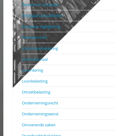
Douane en Accijnzen
Eindejaarsactualiteiten
Europese regelgeving
Formeel recht
Inkomstenbelasting
Internationaal
Invordering
Loonbelasting
Omzetbelasting
Ondernemingsrecht
Ondernemingswinst
Onroerende zaken
Overdrachtsbelasting