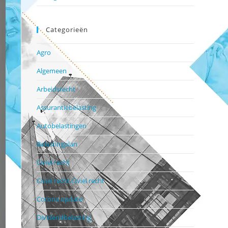
Categorieën
Agro
Algemeen
Arbeidsrecht
Assurantiebelasting
Autobelastingen
Belastingplan
Civiel recht
Civiel recht,Civiel recht
Corona update
Dividendbelasting