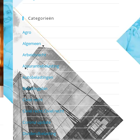
Categorieën
Agro
Algemeen
Arbeidsrecht
Assurantiebelasting
Autobelastingen
Belastingplan
Civiel recht
Civiel recht,Civiel recht
Corona update
Dividendbelasting