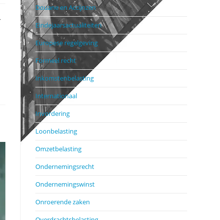
Douane en Accijnzen
r
Eindejaarsactualiteiten
Europese regelgeving
Formeel recht
Inkomstenbelasting
Internationaal
Invordering
Loonbelasting
Omzetbelasting
Ondernemingsrecht
Ondernemingswinst
Onroerende zaken
Overdrachtsbelasting