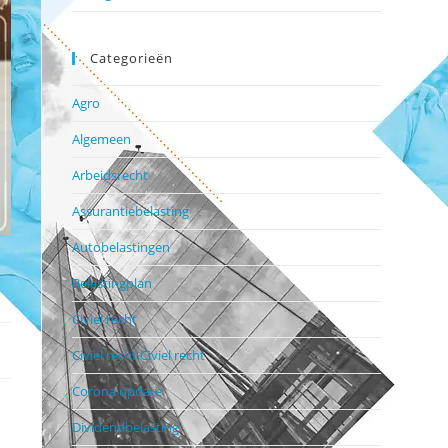
Categorieën
Agro
Algemeen
Arbeidsrecht
Assurantiebelasting
Autobelastingen
Belastingplan
Civiel recht
Civiel recht,Civiel recht
Corona update
Dividendbelasting