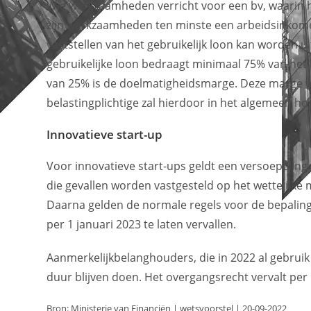
Wie werkzaamheden verricht voor een bv, waarin hi
zijn werkzaamheden ten minste een arbeidsinkomen
vaststellen van het gebruikelijk loon kan worden u
gebruikelijke loon bedraagt minimaal 75% van het 
van 25% is de doelmatigheidsmarge. Deze marge wo
belastingplichtige zal hierdoor in het algemeen h
Innovatieve start-up
Voor innovatieve start-ups geldt een versoepeling 
die gevallen worden vastgesteld op het wettelijk
Daarna gelden de normale regels voor de bepaling 
per 1 januari 2023 te laten vervallen.
Aanmerkelijkbelanghouders, die in 2022 al gebrui
duur blijven doen. Het overgangsrecht vervalt per 
Bron: Ministerie van Financiën | wetsvoorstel | 20-09-2022