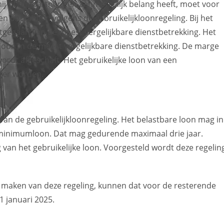
j of zijn partner een aanmerkelijk belang heeft, moet voor
 ontvangen volgens de gebruikelijkloonregeling. Bij het
itgegaan van de meest vergelijkbare dienstbetrekking. Het
loon in de meest vergelijkbare dienstbetrekking. De marge
rdt afgeschaft. Het gebruikelijke loon van een
oger worden.
van de gebruikelijkloonregeling. Het belastbare loon mag in
e minimumloon. Dat mag gedurende maximaal drie jaar.
van het gebruikelijke loon. Voorgesteld wordt deze regelin
k maken van deze regeling, kunnen dat voor de resterende
1 januari 2025.