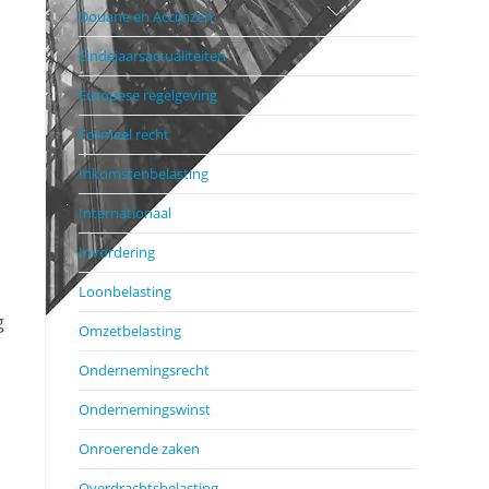
Douane en Accijnzen
Eindejaarsactualiteiten
Europese regelgeving
Formeel recht
Inkomstenbelasting
Internationaal
Invordering
Loonbelasting
g
Omzetbelasting
Ondernemingsrecht
Ondernemingswinst
Onroerende zaken
Overdrachtsbelasting