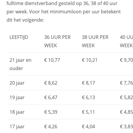
fulltime dienstverband gesteld op 36, 38 of 40 uur
per week. Voor het minimumloon per uur betekent
dit het volgende:
LEEFTIJD
36 UUR PER
38 UUR PER
40 U
WEEK
WEEK
WEEK
21 jaar en
€ 10,77
€ 10,21
€ 9,7
ouder
20 jaar
€ 8,62
€ 8,17
€ 7,7
19 jaar
€ 6,47
€ 6,13
€ 5,8
18 jaar
€ 5,39
€ 5,11
€ 4,8
17 jaar
€ 4,26
€ 4,04
€ 3,8