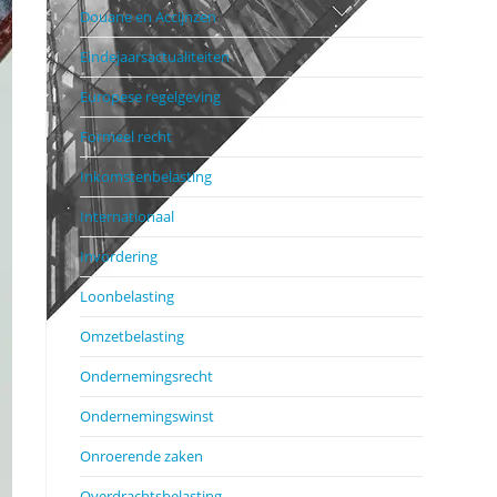
Douane en Accijnzen
Eindejaarsactualiteiten
Europese regelgeving
Formeel recht
Inkomstenbelasting
Internationaal
Invordering
Loonbelasting
Omzetbelasting
Ondernemingsrecht
Ondernemingswinst
Onroerende zaken
Overdrachtsbelasting