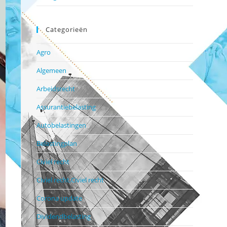
Categorieën
Agro
Algemeen
Arbeidsrecht
Assurantiebelasting
Autobelastingen
Belastingplan
Civiel recht
Civiel recht,Civiel recht
Corona update
Dividendbelasting