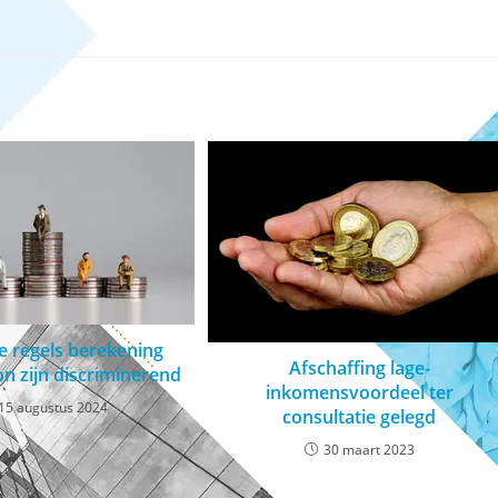
ke regels berekening
Afschaffing lage-
n zijn discriminerend
inkomensvoordeel ter
15 augustus 2024
consultatie gelegd
30 maart 2023