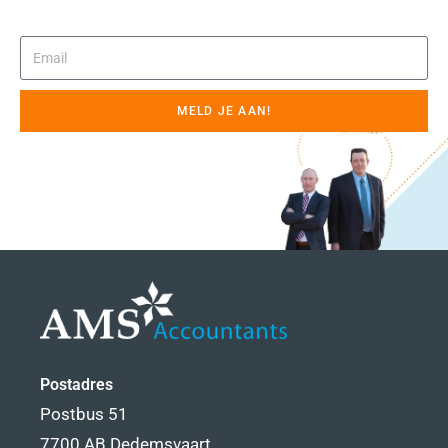
MELD JE AAN!
Postadres
Postbus 51
7700 AB Dedemsvaart