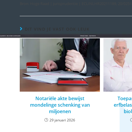
Bron: Hoge Raad | jurisprudentie | ECLINLHR20211189, 20/0251
DIT VIND JE VAST OOK LEUK
Notariële akte bewijst
Toepas
mondelinge schenking van
erfbelas
miljoenen
bio
29 januari 2026