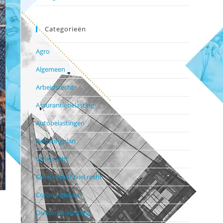
Categorieën
Agro
Algemeen
Arbeidsrecht
Assurantiebelasting
Autobelastingen
Belastingplan
Civiel recht
Civiel recht,Civiel recht
Corona update
Dividendbelasting