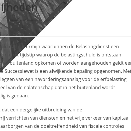
rijheden
wet
aald dat de termijn waarbinnen de Belastingdienst een
ar na het tijdstip waarop de belastingschuld is ontstaan.
 het buitenland opkomen of worden aangehouden geldt ee
 de Successiewet is een afwijkende bepaling opgenomen. Me
opleggen van een navorderingsaanslag voor de erfbelasting
deel van de nalatenschap dat in het buitenland wordt
dig is gedaan.
t dat een dergelijke uitbreiding van de
j verrichten van diensten en het vrije verkeer van kapitaal
waarborgen van de doeltreffendheid van fiscale controles