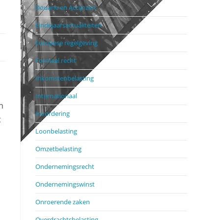
Douane en Accijnzen
Eindejaarsactualiteiten
Europese regelgeving
Formeel recht
Inkomstenbelasting
Internationaal
n
Invordering
t
Loonbelasting
Omzetbelasting
Ondernemingsrecht
Ondernemingswinst
Onroerende zaken
Overdrachtsbelasting