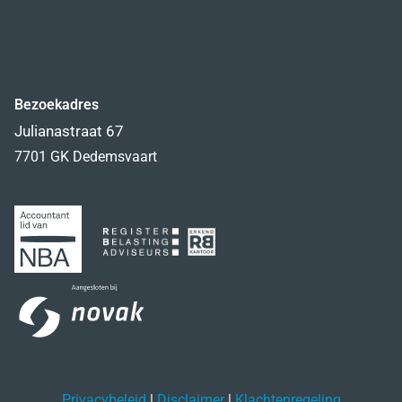
Bezoekadres
Julianastraat 67
7701 GK Dedemsvaart
Privacybeleid
|
Disclaimer
|
Klachtenregeling