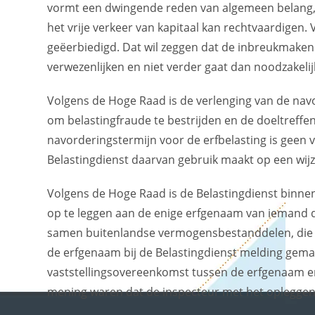
vormt een dwingende reden van algemeen belang, d
het vrije verkeer van kapitaal kan rechtvaardigen
geëerbiedigd. Dat wil zeggen dat de inbreukmaken
verwezenlijken en niet verder gaat dan noodzakelij
Volgens de Hoge Raad is de verlenging van de navo
om belastingfraude te bestrijden en de doeltreffe
navorderingstermijn voor de erfbelasting is geen 
Belastingdienst daarvan gebruik maakt op een wijze
Volgens de Hoge Raad is de Belastingdienst binn
op te leggen aan de enige erfgenaam van iemand di
samen buitenlandse vermogensbestanddelen, die ni
de erfgenaam bij de Belastingdienst melding gem
vaststellingsovereenkomst tussen de erfgenaam e
mening waren dat de inspecteur met het opleggen