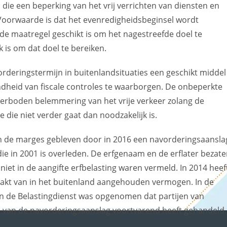
ie een beperking van het vrij verrichten van diensten en
. Voorwaarde is dat het evenredigheidsbeginsel wordt
de maatregel geschikt is om het nagestreefde doel te
k is om dat doel te bereiken.
rderingstermijn in buitenlandsituaties een geschikt middel
ndheid van fiscale controles te waarborgen. De onbeperkte
verboden belemmering van het vrije verkeer zolang de
 die niet verder gaat dan noodzakelijk is.
en de marges gebleven door in 2016 een navorderingsaansla
e in 2001 is overleden. De erfgenaam en de erflater bezat
et in de aangifte erfbelasting waren vermeld. In 2014 heef
aakt van in het buitenland aangehouden vermogen. In de
n de Belastingdienst was opgenomen dat partijen van
 van de navorderingsaanslag voortvarend heeft gehandeld.