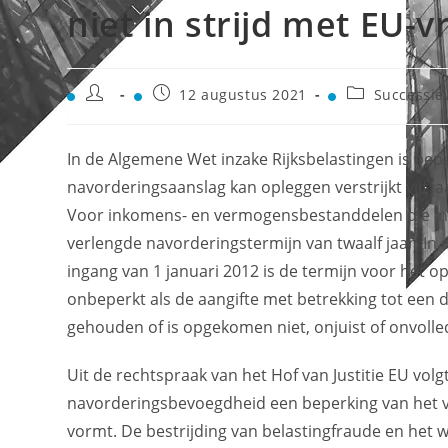
niet in strijd met EU-v
12 augustus 2021
Successie
In de Algemene Wet inzake Rijksbelastingen is bep
navorderingsaanslag kan opleggen verstrijkt vijf ja
Voor inkomens- en vermogensbestanddelen die in
verlengde navorderingstermijn van twaalf jaar. In
ingang van 1 januari 2012 is de termijn voor het 
onbeperkt als de aangifte met betrekking tot een 
gehouden of is opgekomen niet, onjuist of onvolle
Uit de rechtspraak van het Hof van Justitie EU volg
navorderingsbevoegdheid een beperking van het vri
vormt. De bestrijding van belastingfraude en het 