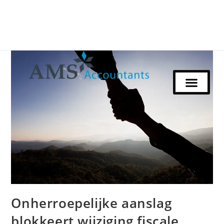
Onherroepelijke aanslag
blokkeert wijziging fiscale