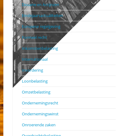
Douane en Accijnzen
Eindejaarsactualiteiten
Europese regelgeving
Formeel recht
Inkomstenbelasting
Internationaal
Invordering
Loonbelasting
Omzetbelasting
Ondernemingsrecht
Ondernemingswinst
Onroerende zaken
Overdrachtsbelasting