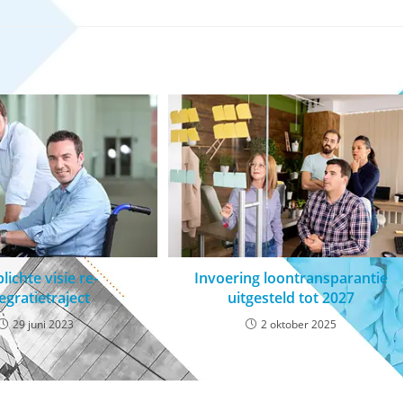
lichte visie re-
Invoering loontransparantie
egratietraject
uitgesteld tot 2027
29 juni 2023
2 oktober 2025