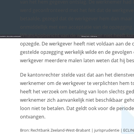
van het hem gegeven ontslag. De werknemer had in
werd geconfronteerd met het feit dat de werkgever 
betaalde, gezegd dat de werkgever hem dan maar
onmiddellijk met een acceptatie van de opzegging.
WhatsAppbericht van de werknemer niet heeft kun
opzegde. De werkgever heeft niet voldaan aan de
gestelde opzegging werkelijk wilde en de gevolge
werkgever meerdere malen laten weten dat hij bes
De kantonrechter stelde vast dat aan het dienstv
werknemer om de werkgever te verplichten hem toe
heeft het verzoek om betaling van loon slechts ge
werknemer zich aanvankelijk niet beschikbaar geh
loon niet te betalen. Dat geldt ook voor de peri
ontvangen.
Bron: Rechtbank Zeeland-West-Brabant | jurisprudentie | ECLI