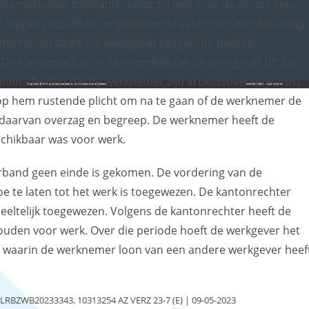
 emotionele toestand, nadat hij niet voor de eerste keer
wegens liquiditeitsproblemen de salarissen niet (volledig)
 moest ontslaan. De werkgever reageerde daarop
 De kantonrechter is van oordeel dat de werkgever uit het
nen afleiden dat de werknemer zijn arbeidsovereenkomst
 op hem rustende plicht om na te gaan of de werknemer de
n daarvan overzag en begreep. De werknemer heeft de
chikbaar was voor werk.
erband geen einde is gekomen. De vordering van de
 te laten tot het werk is toegewezen. De kantonrechter
deeltelijk toegewezen. Volgens de kantonrechter heeft de
ouden voor werk. Over die periode hoeft de werkgever het
ode waarin de werknemer loon van een andere werkgever heef
NLRBZWB20233343, 10313254 AZ VERZ 23-7 (E) | 09-05-2023