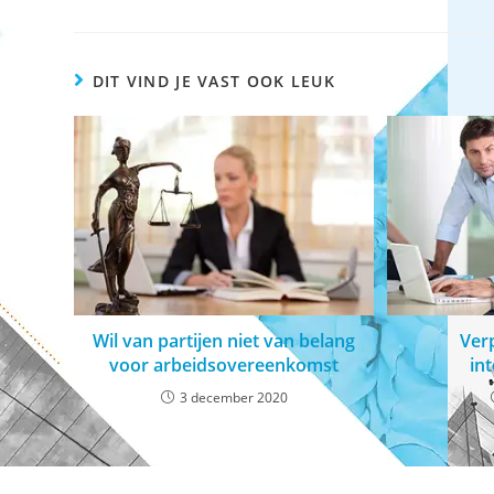
DIT VIND JE VAST OOK LEUK
Wil van partijen niet van belang
Verp
voor arbeidsovereenkomst
int
3 december 2020