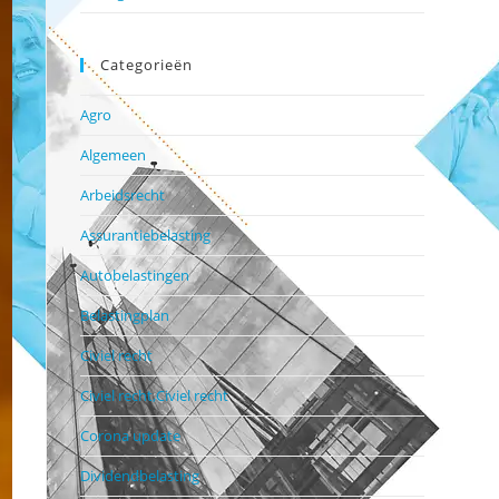
Categorieën
Agro
Algemeen
Arbeidsrecht
Assurantiebelasting
Autobelastingen
Belastingplan
Civiel recht
Civiel recht,Civiel recht
Corona update
Dividendbelasting