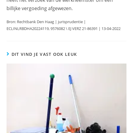
heeft het verzoek van de werkneemster om een
billijke vergoeding afgewezen.
Bron: Rechtbank Den Haag | jurisprudentie |
ECLINLRBDHA20224119, 9576082 \ EJ VERZ 21-86391 | 13-04-2022
DIT VIND JE VAST OOK LEUK