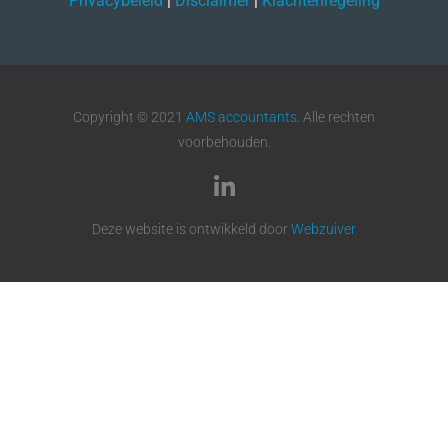
Privacybeleid
|
Disclaimer
|
Klachtenregeling
Copyright © 2021
AMS accountants
. Alle rechten
voorbehouden.
Deze website is ontwikkeld door
Webzuiver