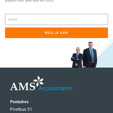
blijven van alle tips en trics!
MELD JE AAN!
Postadres
Postbus 51