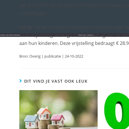
van € 106.671 wordt bij schenkingen van ouders 
vrijstellingen.
Let op:
De verruimde schenkingsvrijstelling eigen w
deze vrijstelling verlaagd tot het bedrag van de e
aan hun kinderen. Deze vrijstelling bedraagt € 28.9
Bron: Overig | publicatie | 24-10-2022
DIT VIND JE VAST OOK LEUK