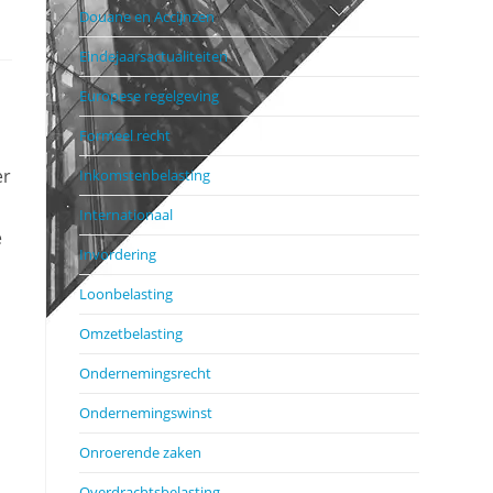
Douane en Accijnzen
Eindejaarsactualiteiten
Europese regelgeving
Formeel recht
er
Inkomstenbelasting
Internationaal
e
Invordering
Loonbelasting
Omzetbelasting
Ondernemingsrecht
.
Ondernemingswinst
Onroerende zaken
Overdrachtsbelasting