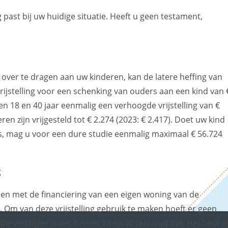
 past bij uw huidige situatie. Heeft u geen testament,
over te dragen aan uw kinderen, kan de latere heffing van
vrijstelling voor een schenking van ouders aan een kind van 
en 18 en 40 jaar eenmalig een verhoogde vrijstelling van €
en zijn vrijgesteld tot € 2.274 (2023: € 2.417). Doet uw kind
 is, mag u voor een dure studie eenmalig maximaal € 56.724
g
den met de financiering van een eigen woning van de
 Om van deze vrijstelling gebruik te maken hoeft er geen
. De verkrijger moet tussen 18 en 40 jaar oud zijn. Het bedra