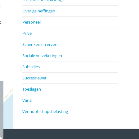
t
Overige heffingen
f
k
Personeel
.
Prive
Schenken en erven
Sociale verzekeringen
Subsidies
Successiewet
Toeslagen
Varia
Vennootschapsbelasting