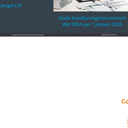
Jeugd-LIV
12 juli 2018
Einde handhavingsmoratorium
Wet DBA per 1 januari 2025
12 september 2024