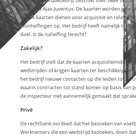
Een schoonmaakbedrijf beschikt over twee seizoen
wedstrijd Ajax-Juventus. De kaarten worden gebru
dat de kaarten dienen voor acquisitie en relatiebe
loonheffingen op. Het bedrijf heeft namelijk niet 
doel. Is de naheffing terecht?
Zakelijk?
Het bedrijf stelt dat de kaarten acquisitiemiddel
wedstrijden of krijgen kaarten ter beschikking ges
het bedrijf nieuwe contacten op die leiden tot o
waarin contracten tot stand komen op basis van pe
de inspecteur niet aannemelijk gemaakt dat sprake
Privé
De rechtbank oordeelt dat het bezoeken van voetba
Werknemers die een wedstrijd bezoeken, doen dat i