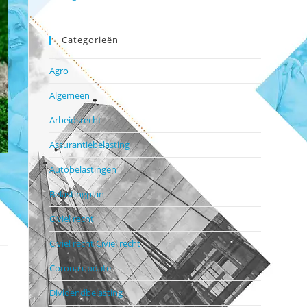
Categorieën
Agro
Algemeen
Arbeidsrecht
Assurantiebelasting
Autobelastingen
Belastingplan
Civiel recht
Civiel recht,Civiel recht
Corona update
Dividendbelasting