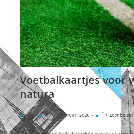
Voetbalkaartjes voor 
natura
12 februari 2026
Loonbelast