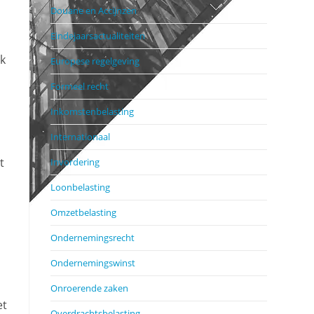
Douane en Accijnzen
Eindejaarsactualiteiten
lk
Europese regelgeving
Formeel recht
Inkomstenbelasting
Internationaal
t
Invordering
Loonbelasting
Omzetbelasting
Ondernemingsrecht
Ondernemingswinst
Onroerende zaken
et
Overdrachtsbelasting