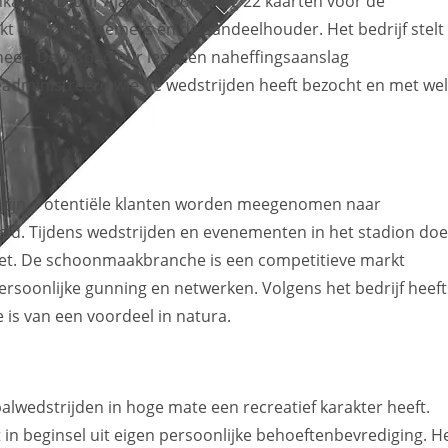
kaarten voor Ajax en koopt nog 22 kaarten voor de
ikt door werknemers en de aandeelhouder. Het bedrijf stelt
heer. De inspecteur legt een naheffingsaanslag
geadministreerd wie de wedstrijden heeft bezocht en met we
en zijn. Potentiële klanten worden meegenomen naar
teld. Tijdens wedstrijden en evenementen in het stadion doe
mzet. De schoonmaakbranche is een competitieve markt
rsoonlijke gunning en netwerken. Volgens het bedrijf heeft
 is van een voordeel in natura.
lwedstrijden in hoge mate een recreatief karakter heeft.
n beginsel uit eigen persoonlijke behoeftenbevrediging. H