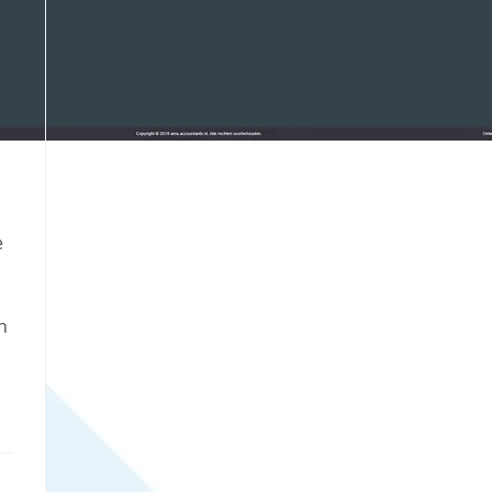
s
e
n