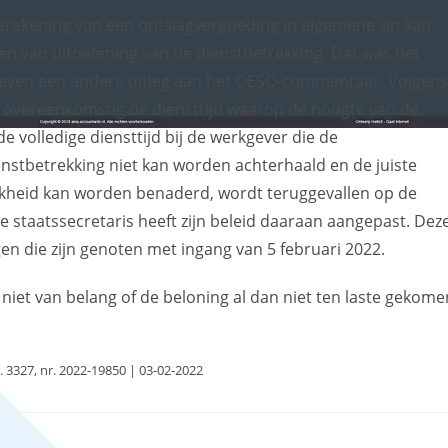
rekening van een ontslagvergoeding in algemene zin kan
en van uitoefening van de dienstbetrekking. Dat was het
geven een andere uitleg aan het OESO-commentaar. Volgen
d overeenkomstig de diensttijd waarop de hoogte van de
e volledige diensttijd bij de werkgever die de
ienstbetrekking niet kan worden achterhaald en de juiste
ijkheid kan worden benaderd, wordt teruggevallen op de
e staatssecretaris heeft zijn beleid daaraan aangepast. Dez
en die zijn genoten met ingang van 5 februari 2022.
niet van belang of de beloning al dan niet ten laste gekome
. 3327, nr. 2022-19850 | 03-02-2022