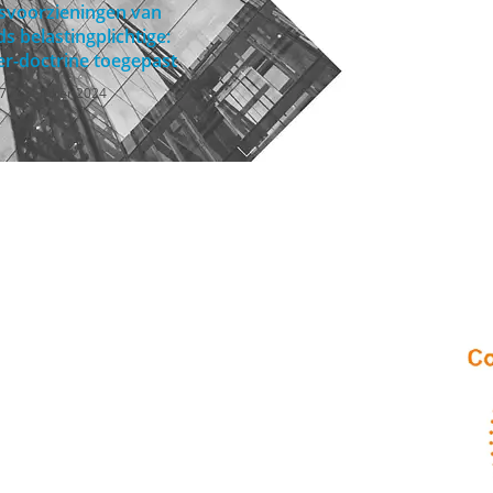
svoorzieningen van
s belastingplichtige:
r-doctrine toegepast
7 november 2024