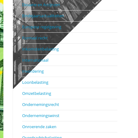
Douane en Accijnzen
Eindejaarsactualiteiten
Europese regelgeving
Formeel recht
Inkomstenbelasting
Internationaal
Invordering
Loonbelasting
Omzetbelasting
Ondernemingsrecht
Ondernemingswinst
Onroerende zaken
Overdrachtsbelasting