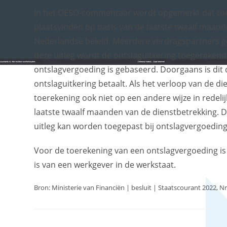
In het OESO-commentaar wordt opgemerkt dat toe
plaatsvinden op basis van de laatste twaalf maand
Nederlandse beleid. Meerdere verdragspartners 
deze uitleg wordt de ontslaguitkering toegereken
ontslagvergoeding is gebaseerd. Doorgaans is dit d
ontslaguitkering betaalt. Als het verloop van de d
toerekening ook niet op een andere wijze in redel
laatste twaalf maanden van de dienstbetrekking. D
uitleg kan worden toegepast bij ontslagvergoeding
Voor de toerekening van een ontslagvergoeding is 
is van een werkgever in de werkstaat.
Bron: Ministerie van Financiën | besluit | Staatscourant 2022, Nr