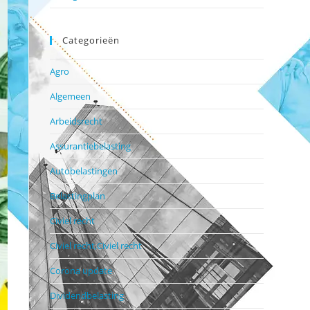
Categorieën
Agro
Algemeen
Arbeidsrecht
Assurantiebelasting
Autobelastingen
Belastingplan
Civiel recht
Civiel recht,Civiel recht
Corona update
Dividendbelasting