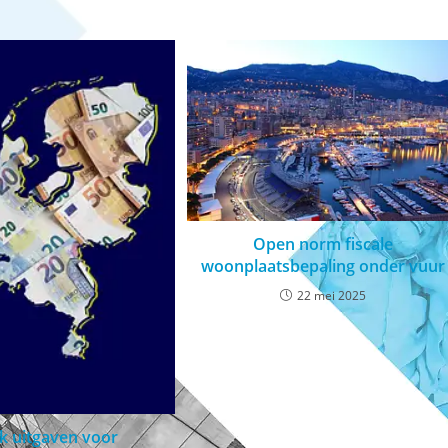
Open norm fiscale
woonplaatsbepaling onder vuur
22 mei 2025
k uitgaven voor