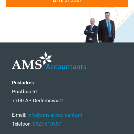
MELD JE AAN!
Postadres
Postbus 51
7700 AB Dedemsvaart
E-mail:
info@ams-accountants.nl
Telefoon:
0523-610557